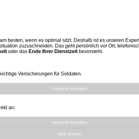
 am besten, wenn es optimal sitzt. Deshalb ist es unseren Exper
tuation zuzuschneiden. Das geht persönlich vor Ort, telefonisch
elt
oder das
Ende Ihrer Dienstzeit
bevorsteht.
 wichtige Versicherungen für Soldaten.
Angebote anfordern
ekt an:
Nachricht schreiben
Jetzt anrufen