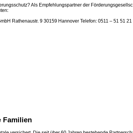
herungsschutz? Als Empfehlungspartner der Förderungsgesells
ten:
GmbH Rathenaustr. 9 30159 Hannover Telefon: 0511 – 51 51 2
e Familien
entale versichert. Die seit über 60 Jahren bestehende Partners