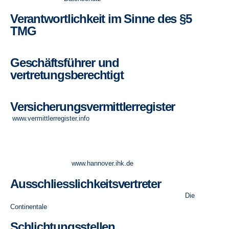
Verantwortlichkeit im Sinne des §5
TMG
Herr Ralf Czwikla
Geschäftsführer und
vertretungsberechtigt
Herr Ralf Czwikla
Versicherungsvermittlerregister
(
www.vermittlerregister.info
)
Ralf Czwikla RegNr. D-Y80W-07SLZ-70
Erlaubnis nach § 34 d Abs. 4 GewO (Gebundene
Versicherungsvertreter), erteilt durch die IHK Hannover, Schiffgraben
49, 30175 Hannover
www.hannover.ihk.de
Ausschliesslichkeitsvertreter
Ausschliesslichkeitsvertreter des Versicherungsverbundes
Die
Continentale
Schlichtungsstellen