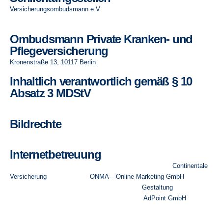
Versicherungsombudsmann e.V
.
Postfach 08 06 032, 10006 Berlin
Ombudsmann Private Kranken- und
Pflegeversicherung
Kronenstraße 13, 10117 Berlin
Inhaltlich verantwortlich gemäß § 10
Absatz 3 MDStV
Herr Ralf Czwikla
Bildrechte
Fotolia.com © sester1848 – #68612618 – Ortschild
Internetbetreuung
Die Domain der aus Hannover kommenden Versicherung
Continentale
Versicherung
wird durch die
ONMA – Online Marketing GmbH
in allen
Bereichen des Online Marketings sowie in der
Gestaltung
gepflegt.
Das Auftreten durch AdWords Anzeigen ist der
AdPoint GmbH
zu
verdanken.