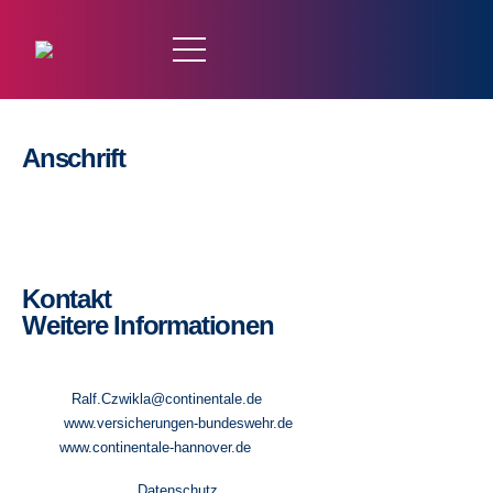
Anschrift
Continentale Versicherung
Landesdirektion Czwikla & Team GmbH
Rathenaustr. 9
30159 Hannover
Kontakt
Weitere Informationen
Tel: 0511 – 51 51 21 54
Fax: 0511 – 51 51 21 53
E-Mail:
Ralf.Czwikla@continentale.de
Web:
www.versicherungen-bundeswehr.de
Web:
www.continentale-hannover.de
Mehr zu unserem
Datenschutz