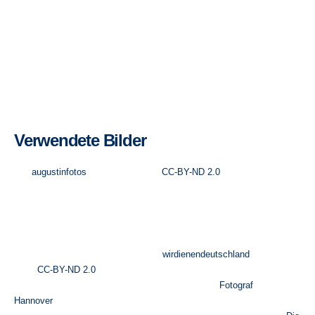
verlinkten Seiten ist stets der jeweilige Anbieter oder Betreiber der
Seiten verantwortlich. Die verlinkten Seiten wurden zum Zeitpunkt der
Verlinkung auf mögliche Rechtsverstöße überprüft. Rechtswidrige
Inhalte waren zum Zeitpunkt der Verlinkung nicht erkennbar. Eine
permanente inhaltliche Kontrolle der verlinkten Seiten ist jedoch ohne
konkrete Anhaltspunkte einer Rechtsverletzung nicht zumutbar. Bei
Bekanntwerden von Rechtsverletzungen werden wir derartige Links
umgehend entfernen.
Verwendete Bilder
Die folgenden Bilder auf der Startseite stammen
von
augustinfotos
und wurden unter
CC-BY-ND 2.0
lizenziert:
1. Bild im 1. Slider mit 4 Bundeswehrsoldaten
3. Bild im 2. Slider
4. Bild im 2. Slider
Das 1. Bild im 2. Slider stammt von
wirdienendeutschland
und wurden
unter
CC-BY-ND 2.0
lizenziert.
Das 2. Bild im 1. Slider mit dem Team wurde vom
Fotograf
Hannover
Daniel George fotografiert.