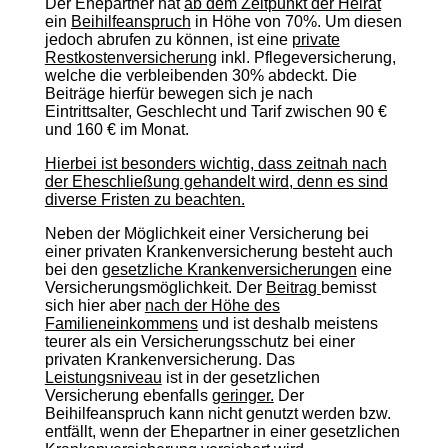
Der Ehepartner hat
ab dem Zeitpunkt der Heirat
ein
Beihilfeanspruch
in Höhe von 70%. Um diesen
jedoch abrufen zu können, ist eine
private
Restkostenversicherung
inkl. Pflegeversicherung,
welche die verbleibenden 30% abdeckt. Die
Beiträge hierfür bewegen sich je nach
Eintrittsalter, Geschlecht und Tarif zwischen 90 €
und 160 € im Monat.
Hierbei ist besonders wichtig, dass zeitnah nach
der Eheschließung gehandelt wird, denn es sind
diverse Fristen zu beachten.
Neben der Möglichkeit einer Versicherung bei
einer privaten Krankenversicherung besteht auch
bei den
gesetzliche Krankenversicherungen
eine
Versicherungsmöglichkeit. Der
Beitrag
bemisst
sich hier aber
nach der Höhe des
Familieneinkommens
und ist deshalb meistens
teurer als ein Versicherungsschutz bei einer
privaten Krankenversicherung. Das
Leistungsniveau
ist in der gesetzlichen
Versicherung ebenfalls
geringer.
Der
Beihilfeanspruch kann nicht genutzt werden bzw.
entfällt, wenn der Ehepartner in einer gesetzlichen