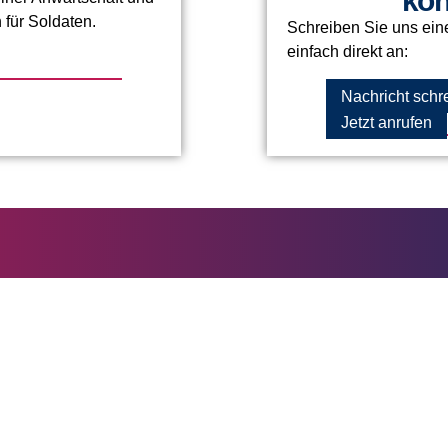
kon
 für Soldaten.
Schreiben Sie uns eine
einfach direkt an:
Nachricht schr
Jetzt anrufen
Landesdirektion Czwikla & Team GmbH
Rathenaustr. 9
30159 Hannover