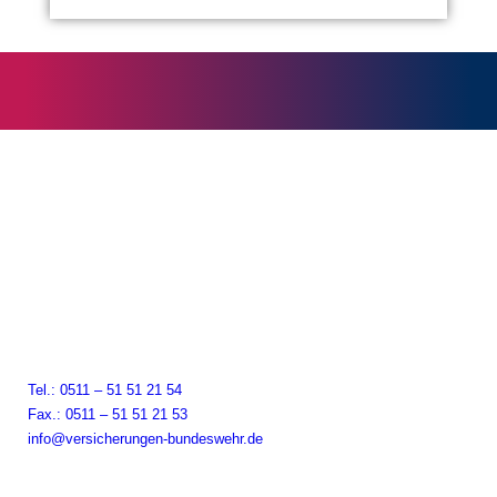
Continentale Versicherung
Landesdirektion Czwikla & Team GmbH
Rathenaustr. 9
30159 Hannover
Tel.: 0511 – 51 51 21 54
Fax.: 0511 – 51 51 21 53
info@versicherungen-bundeswehr.de